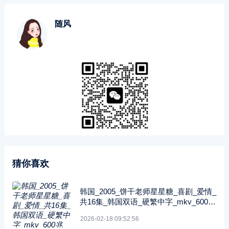
随风
猜你喜欢
韩国_2005_饼干老师星星糖_喜剧_爱情_
共16集_韩国双语_硬繁中字_mkv_600兆
_480p_无台标
2026-02-18 09:52:56