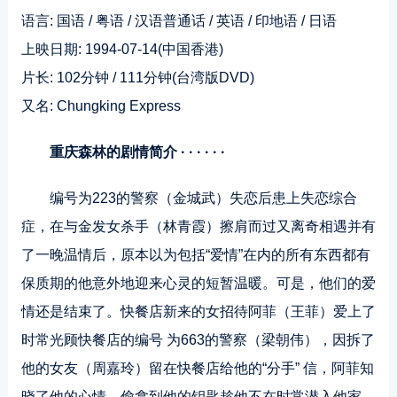
语言: 国语 / 粤语 / 汉语普通话 / 英语 / 印地语 / 日语
上映日期: 1994-07-14(中国香港)
片长: 102分钟 / 111分钟(台湾版DVD)
又名: Chungking Express
重庆森林的剧情简介 · · · · · ·
编号为223的警察（金城武）失恋后患上失恋综合
症，在与金发女杀手（林青霞）擦肩而过又离奇相遇并有
了一晚温情后，原本以为包括“爱情”在内的所有东西都有
保质期的他意外地迎来心灵的短暂温暖。可是，他们的爱
情还是结束了。快餐店新来的女招待阿菲（王菲）爱上了
时常光顾快餐店的编号 为663的警察（梁朝伟），因拆了
他的女友（周嘉玲）留在快餐店给他的“分手” 信，阿菲知
晓了他的心情，偷拿到他的钥匙趁他不在时常潜入他家，