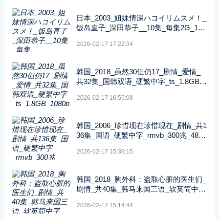
日本_2003_姐妹情深ハコイリムスメ！_
饭岛直子_深田恭子__10集_每集2G_108
0P_FOD
2026-02-17 17:22:34
韩国_2018_虽然30但仍17_剧情_爱情_
共32集_国韩双语_硬繁中字_ts_1.8GB_1
080p_八大戏剧台
2026-02-17 16:55:08
韩国_2006_珍惜现在珍惜现在_剧情_共1
36集_国语_硬繁中字_rmvb_300兆_480p
_纬来戏剧
2026-02-17 15:39:15
韩国_2018_胸外科：盗取心脏的医生们_
剧情_共40集_韩马来国三语_软英简中字
_ts_5GB_1080p_SONY
2026-02-17 15:14:44