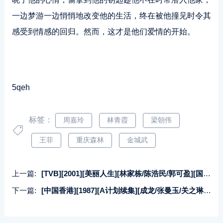
一边梦游一边悄悄地改变他的生活，终在被他撞见时令其
感受到情感的回归。然而，这才是他们爱情的开始。
5qeh
标签：
周嘉玲
林青霞
梁朝伟
王菲
重庆森林
金城武
上一篇:
[TVB][2001][美丽人生][林家栋/陈浩民/郭可盈][国粤双语/外挂SRT中字][GOTV源码/MKV][50集全/每集约850M]
下一篇:
[中国香港][1987][A计划续集][成龙/张曼玉/关之琳][国粤英三语/特效字幕][2K超清修复][MKV/2.1G]