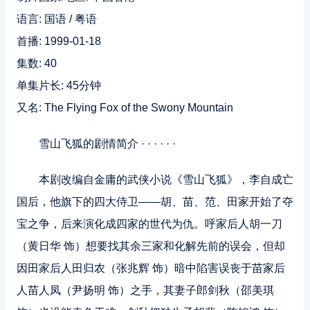
语言: 国语 / 粤语
首播: 1999-01-18
集数: 40
单集片长: 45分钟
又名: The Flying Fox of the Swony Mountain
雪山飞狐的剧情简介 · · · · · ·
本剧改编自金庸的武侠小说《雪山飞狐》，李自成亡
国后，他旗下的四大侍卫——胡、苗、范、田家开始了夺
宝之争，后来演化成四家的世代为仇。呼家后人胡一刀
（黄日华 饰）想要找其余三家和化解先前的误会，但却
因田家后人田归农（张兆辉 饰）暗中陷害误丧于苗家后
人苗人凤（尹扬明 饰）之手，其妻子郎剑秋（邵美琪