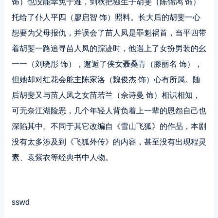
饰）也没能幸免于难，剑秋把独生子胡斐（陈锦鸿 饰）
托给了仆人平四（廖启智 饰）照料。长大后的胡斐一心
想要为父母报仇，并误会了苗人凤是罪魁祸首，当平四带
着胡斐一路追寻苗人凤的踪迹时，他遇上了女扮男装的幺
一一（刘晓彤 饰），邂逅了侠女聂桑青（滕丽名 饰），
但她却对红花会舵主陈家洛（魏俊杰 饰）心有所属。随
后胡斐又与苗人凤之女苗若兰（佘诗曼 饰）相识相知，
可无奈江湖险恶，几个年轻人背负着上一辈的恩怨自己也
深陷其中。不同于其它改编自《雪山飞狐》的作品，本剧
没有太多涉及到《飞狐外传》的内容，甚至没有出现程灵
素、袁紫衣等经典书中人物。
sswd