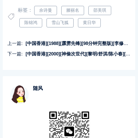
标签：
佘诗曼
滕丽名
邵美琪
陈锦鸿
雪山飞狐
黄日华
上一篇:
[中国香港][1988][霹雳先锋][98分钟完整版][李修贤/周星驰/成奎安][国粤双语中字][MKV/3.04G/1080P]
下一篇:
[中国香港][2000][神偷次世代][黎明/舒淇/陈小春][国粤双语中字][MKV/2.17G/1080P]
随风