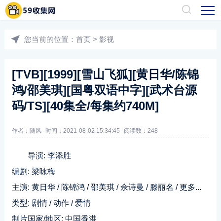
您当前的位置：
首页
>
影视
[TVB][1999][雪山飞狐][黄日华/陈锦
鸿/邵美琪][国粤双语中字][武术台源
码/TS][40集全/每集约740M]
作者：随风
时间：2021-08-02 15:34:45
阅读数：
248
导演: 李添胜
编剧: 梁咏梅
主演: 黄日华 / 陈锦鸿 / 邵美琪 / 佘诗曼 / 滕丽名 / 更多...
类型: 剧情 / 动作 / 爱情
制片国家/地区: 中国香港