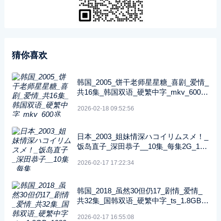
猜你喜欢
韩国_2005_饼干老师星星糖_喜剧_爱情_
共16集_韩国双语_硬繁中字_mkv_600兆
_480p_无台标
2026-02-18 09:52:56
日本_2003_姐妹情深ハコイリムスメ！_
饭岛直子_深田恭子__10集_每集2G_108
0P_FOD
2026-02-17 17:22:34
韩国_2018_虽然30但仍17_剧情_爱情_
共32集_国韩双语_硬繁中字_ts_1.8GB_1
080p_八大戏剧台
2026-02-17 16:55:08