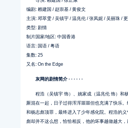
导演: 赖建国 / 徐正康
编剧: 赖建国 / 赵崇基 / 黄俊文
主演: 邓萃雯 / 吴镇宇 / 温兆伦 / 张凤妮 / 吴丽珠 / 更多
类型: 剧情
制片国家/地区: 中国香港
语言: 国语 / 粤语
集数: 25
又名: On the Edge
灰网的剧情简介 · · · · · ·
程浩（吴镇宇 饰）、姚家成（温兆伦 饰）和
厮混在一起，日子过得浑浑噩噩但也充满了快乐。
和杨志彪顶罪，最终进入了少年感化院。程浩的义
彪却并不这么想，恰恰相反，他的坏事越做越大，