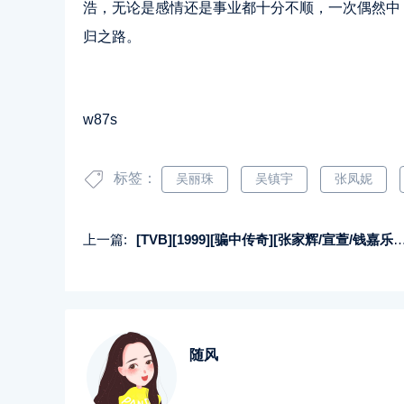
浩，无论是感情还是事业都十分不顺，一次偶然中
归之路。
w87s
标签：
吴丽珠
吴镇宇
张凤妮
上一篇:
[TVB][1999][骗中传奇][张家辉/宣萱/钱嘉乐][国粤双语外挂中字][GOTV源码/TS][20集全/单集约800M]
随风