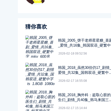
猜你喜欢
韩国_2005_饼干老师星星糖_喜
_爱情_共16集_韩国双语_硬繁
_mkv_600兆_480p_无台标
2026-02-18 09:52:56
韩国_2018_虽然30但仍17_剧情
爱情_共32集_国韩双语_硬繁中
ts_1.8GB_1080p_八大戏剧台
2026-02-17 16:55:08
韩国_2018_胸外科：盗取心脏
生们_剧情_共40集_韩马来国三
软英简中字_ts_5GB_1080p_SO
2026-02-17 15:14:44
Y