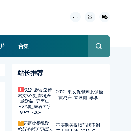
片
合集
站长推荐
1
2012_剩女保镖剩女保镖
_黄鸿升_孟耿如_李李仁
_共82集_国语中字_MP4
_720P
2
不要购买提取码找不到
了中国大陆_2018_你迟