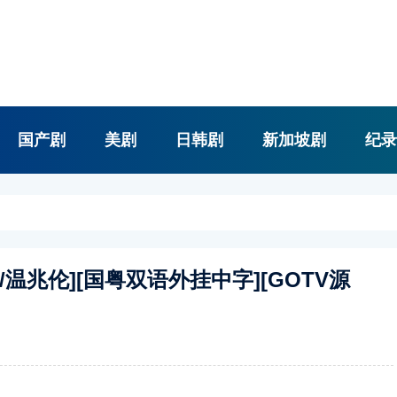
国产剧
美剧
日韩剧
新加坡剧
纪录
吴镇宇/温兆伦][国粤双语外挂中字][GOTV源