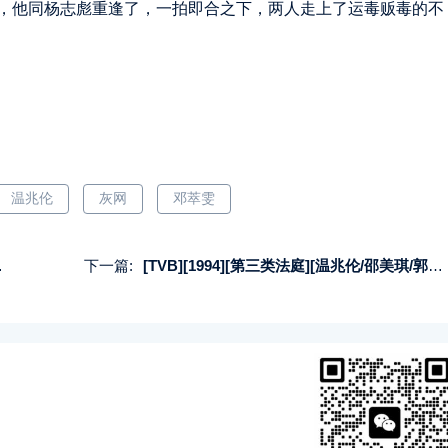
，他同杨志彪重逢了，一拍即合之下，两人走上了运毒贩毒的不
温兆伦
灰网
邓萃雯
下一篇:
[TVB][1994][第三类法庭][温兆伦/邵美琪/郭蔼明][国粤双语中字][GOTV源码/MKV][30集全/每集800M]