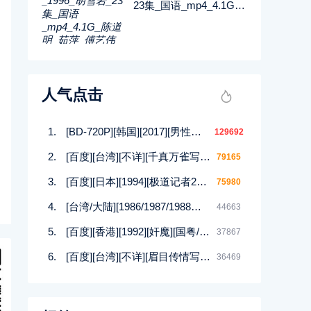
23集_国语_mp4_4.1G_
陈道明_茹萍_傅艺伟_百
度网盘
人气点击
[BD-720P][韩国][2017][男性的17种幻想][崔在焕/朴庆熙][韩语中字][MP4/1.5G][HD高清]
129692
[百度][台湾][不详][千真万雀写真集][12集][MKV]
79165
[百度][日本][1994][极道记者2马券転生篇][日语/中文软字幕][DVDISO/4.00GB]
75980
[台湾/大陆][1986/1987/1988等][四大美人合集DVD][西施/貂蝉/杨贵妃等][潘迎紫/寇世勋/顾冠忠][144集全][国语中字][88DVD/iso]
44663
[百度][香港][1992][奸魔][国粤/无字][MKV/925MB]
37867
[百度][台湾][不详][眉目传情写真集][12集][MKV]
36469