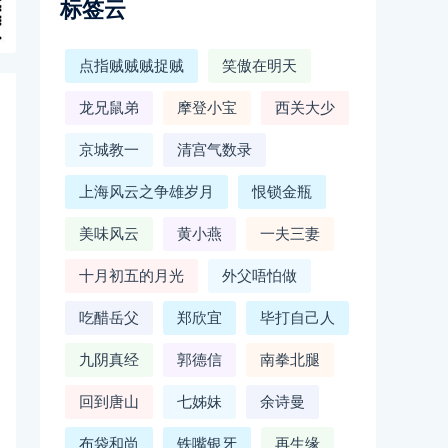
标签云
点指贼贼贼捉贼
笑傲在明天
龙兄鼠弟
摩登小宝
西关大少
京城教一
清宫气数录
上海风云之争雄岁月
恨锁金瓶
美味风云
黄小燕
一夫三妻
十月初五的月光
外父唔怕做
吃醋岳父
郑欣宜
毕打自己人
九阴真经
郭德信
南拳北腿
回到唐山
七姊妹
余诗曼
布袋和尚
铁嘴银牙
再生缘