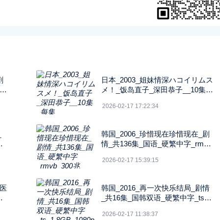
剧
日本_2003_姐妹情深ハコイリムス
中字
メ！_饭岛直子_深田恭子__10集_
每集2G_1080P_FOD
2026-02-17 17:22:34
_
韩国_2006_珍惜现在珍惜现在_剧
字_
情_共136集_国语_硬繁中字_rmvb
_300兆_480p_纬来戏剧
2026-02-17 15:39:15
的医
韩国_2016_再一次快乐结局_剧情
语_
_共16集_国韩双语_硬繁中字_ts_
N
1.8GB_1080p_八大戏剧
2026-02-17 11:38:37