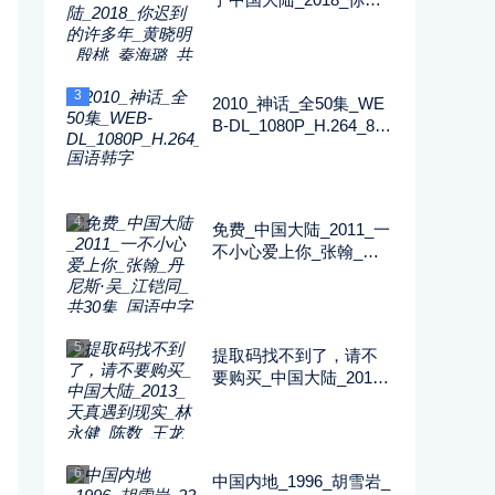
到的许多年_黄晓明_殷
桃_秦海璐_共52集_国语
中字_MP4_720P
3
2010_神话_全50集_WE
B-DL_1080P_H.264_89.
51G_MP4_国语韩字
4
免费_中国大陆_2011_一
不小心爱上你_张翰_丹
尼斯·吴_江铠同_共30集
_国语中字_MP4_720P
5
提取码找不到了，请不
要购买_中国大陆_2013_
天真遇到现实_林永健_
陈数_王龙华_共34集_国
语中字_MP4_720P
6
中国内地_1996_胡雪岩_