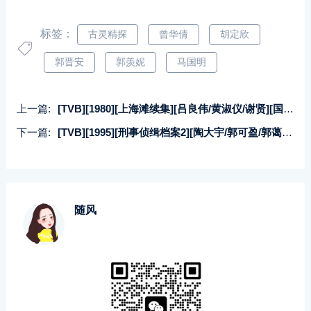
标签：
古灵精探
曾华倩
胡定欣
郭晋安
郭羡妮
马国明
上一篇:
[TVB][1980][上海滩续集][吕良伟/黄淑仪/谢贤][国粤双语外挂中字][GOTV源码/TS][20集全/每集约800M]
下一篇:
[TVB][1995][刑事侦缉档案2][陶大宇/郭可盈/郭蔼明][国粤双语中字][GOTV源码/MKV][40集全/每集约840M]
随风