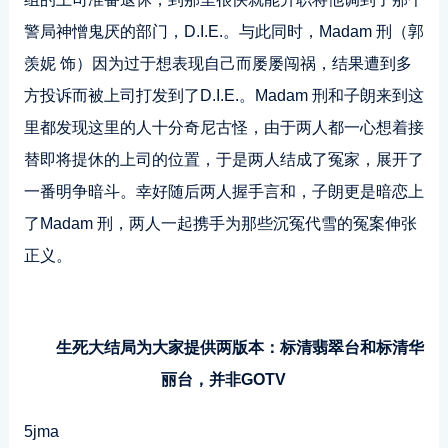
警局神憎鬼厌的部门，D.I.E.。与此同时，Madam 刑（郭
羡妮 饰）因为过于想表现自己而屡屡闯祸，结果遭到多
方投诉而被上司打发到了D.I.E.。Madam 刑和子朗来到这
里都发现这里的人十分奇尼古怪，由于两人都一心想着接
替即将提休的上司的位置，于是两人结成了冤家，展开了
一番明争暗斗。幸好随后两人握手言和，子朗更是暗恋上
了Madam 刑，两人一起携手为那些沉冤代雪的冤案伸张
正义。
生死大结局为大家提供两版本：标清翡翠台和标清华
丽台，并非GOTV
5jma