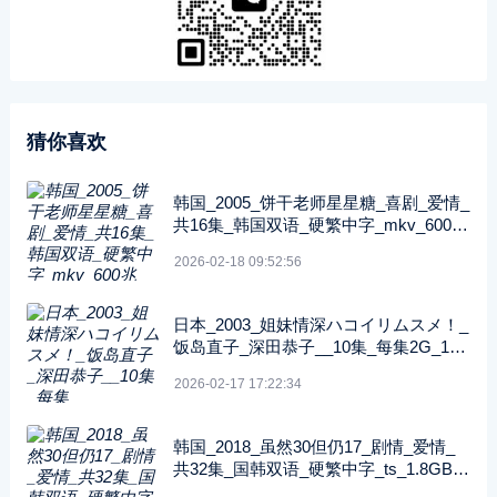
猜你喜欢
韩国_2005_饼干老师星星糖_喜剧_爱情_
共16集_韩国双语_硬繁中字_mkv_600兆
_480p_无台标
2026-02-18 09:52:56
日本_2003_姐妹情深ハコイリムスメ！_
饭岛直子_深田恭子__10集_每集2G_108
0P_FOD
2026-02-17 17:22:34
韩国_2018_虽然30但仍17_剧情_爱情_
共32集_国韩双语_硬繁中字_ts_1.8GB_1
080p_八大戏剧台