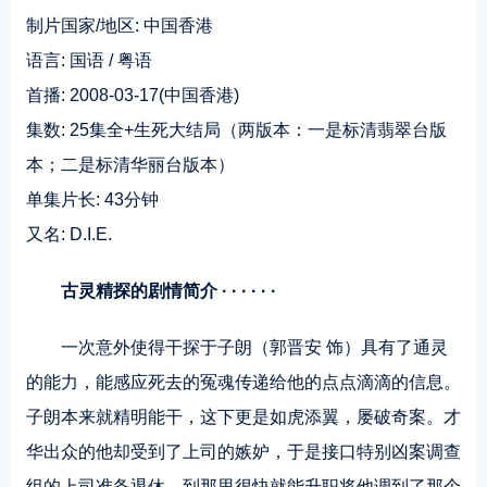
制片国家/地区: 中国香港
语言: 国语 / 粤语
首播: 2008-03-17(中国香港)
集数: 25集全+生死大结局（两版本：一是标清翡翠台版
本；二是标清华丽台版本）
单集片长: 43分钟
又名: D.I.E.
古灵精探的剧情简介 · · · · · ·
一次意外使得干探于子朗（郭晋安 饰）具有了通灵
的能力，能感应死去的冤魂传递给他的点点滴滴的信息。
子朗本来就精明能干，这下更是如虎添翼，屡破奇案。才
华出众的他却受到了上司的嫉妒，于是接口特别凶案调查
组的上司准备退休，到那里很快就能升职将他调到了那个