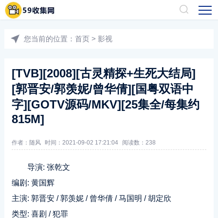
您当前的位置：
首页
>
影视
[TVB][2008][古灵精探+生死大结局]
[郭晋安/郭羡妮/曾华倩][国粤双语中
字][GOTV源码/MKV][25集全/每集约
815M]
作者：随风
时间：2021-09-02 17:21:04
阅读数：
238
导演: 张乾文
编剧: 黄国辉
主演: 郭晋安 / 郭羡妮 / 曾华倩 / 马国明 / 胡定欣
类型: 喜剧 / 犯罪