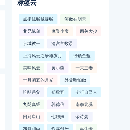
标签云
点指贼贼贼捉贼
笑傲在明天
龙兄鼠弟
摩登小宝
西关大少
京城教一
清宫气数录
上海风云之争雄岁月
恨锁金瓶
美味风云
黄小燕
一夫三妻
十月初五的月光
外父唔怕做
吃醋岳父
郑欣宜
毕打自己人
九阴真经
郭德信
南拳北腿
回到唐山
七姊妹
余诗曼
布袋和尚
铁嘴银牙
再生缘