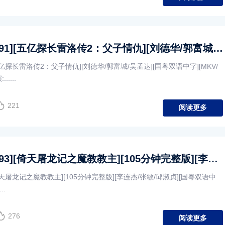
[中国香港][1991][五亿探长雷洛传2：父子情仇][刘德华/郭富城/吴孟达][国粤双语中字][MKV/3.14G/1080P]
][五亿探长雷洛传2：父子情仇][刘德华/郭富城/吴孟达][国粤双语中字][MKV/
.....
221
阅读更多
[中国香港][1993][倚天屠龙记之魔教教主][105分钟完整版][李连杰/张敏/邱淑贞][国粵双语中字][1080P][MKV/3.34G]
][倚天屠龙记之魔教教主][105分钟完整版][李连杰/张敏/邱淑贞][国粵双语中
..
276
阅读更多