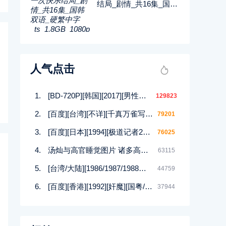
结局_剧情_共16集_国韩
双语_硬繁中字_ts_1.8G
B_1080p_八大戏剧
人气点击
[BD-720P][韩国][2017][男性的17种幻想][崔在焕/朴庆熙][韩语中字][MP4/1.5G][HD高清]
129823
[百度][台湾][不详][千真万雀写真集][12集][MKV]
79201
[百度][日本][1994][极道记者2马券転生篇][日语/中文软字幕][DVDISO/4.00GB]
76025
汤灿与高官睡觉图片 诸多高官均与汤灿有染
63115
[台湾/大陆][1986/1987/1988等][四大美人合集DVD][西施/貂蝉/杨贵妃等][潘迎紫/寇世勋/顾冠忠][144集全][国语中字][88DVD/iso]
44759
[百度][香港][1992][奸魔][国粤/无字][MKV/925MB]
37944