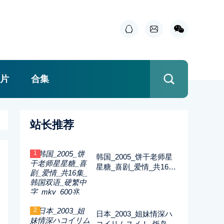
片
合集
站长推荐
1
韩国_2005_饼干老师星
星糖_喜剧_爱情_共16集
_韩国双语_硬繁中字_m
kv_600兆_480p_无台标
2
日本_2003_姐妹情深ハ
コイリムスメ！_饭岛直