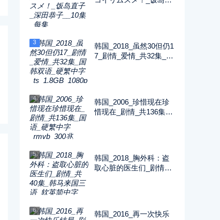
子_深田恭子__10集_每
集2G_1080P_FOD
3
韩国_2018_虽然30但仍1
7_剧情_爱情_共32集_国
韩双语_硬繁中字_ts_1.8
GB_1080p_八大戏剧台
4
韩国_2006_珍惜现在珍
惜现在_剧情_共136集_
国语_硬繁中字_rmvb_30
0兆_480p_纬来戏剧
5
韩国_2018_胸外科：盗
取心脏的医生们_剧情_
共40集_韩马来国三语_
软英简中字_ts_5GB_10
80p_SONY
6
韩国_2016_再一次快乐