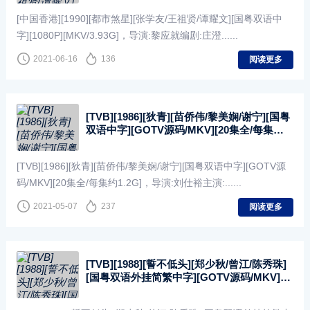
[中国香港][1990][都市煞星][张学友/王祖贤/谭耀文][国粤双语中
字][1080P][MKV/3.93G]，导演:黎应就编剧:庄澄......
2021-06-16
136
阅读更多
[TVB][1986][狄青][苗侨伟/黎美娴/谢宁][国粤
双语中字][GOTV源码/MKV][20集全/每集约
1.2G]
[TVB][1986][狄青][苗侨伟/黎美娴/谢宁][国粤双语中字][GOTV源
码/MKV][20集全/每集约1.2G]，导演:刘仕裕主演:......
2021-05-07
237
阅读更多
[TVB][1988][誓不低头][郑少秋/曾江/陈秀珠]
[国粤双语外挂简繁中字][GOTV源码/MKV]
[28集全/每集约800M]