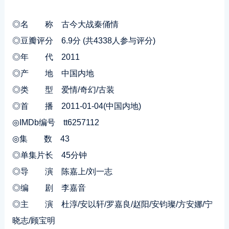
◎名 称 古今大战秦俑情
◎豆瓣评分 6.9分 (共4338人参与评分)
◎年 代 2011
◎产 地 中国内地
◎类 型 爱情/奇幻/古装
◎首 播 2011-01-04(中国内地)
◎IMDb编号 tt6257112
◎集 数 43
◎单集片长 45分钟
◎导 演 陈嘉上/刘一志
◎编 剧 李嘉音
◎主 演 杜淳/安以轩/罗嘉良/赵阳/安钧璨/方安娜/宁
晓志/顾宝明