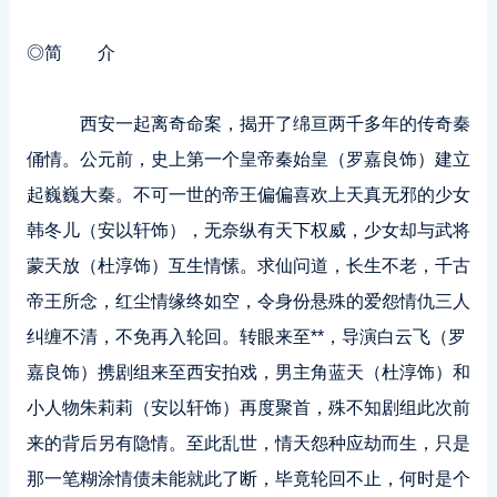
◎简 介
西安一起离奇命案，揭开了绵亘两千多年的传奇秦
俑情。公元前，史上第一个皇帝秦始皇（罗嘉良饰）建立
起巍巍大秦。不可一世的帝王偏偏喜欢上天真无邪的少女
韩冬儿（安以轩饰），无奈纵有天下权威，少女却与武将
蒙天放（杜淳饰）互生情愫。求仙问道，长生不老，千古
帝王所念，红尘情缘终如空，令身份悬殊的爱怨情仇三人
纠缠不清，不免再入轮回。转眼来至**，导演白云飞（罗
嘉良饰）携剧组来至西安拍戏，男主角蓝天（杜淳饰）和
小人物朱莉莉（安以轩饰）再度聚首，殊不知剧组此次前
来的背后另有隐情。至此乱世，情天怨种应劫而生，只是
那一笔糊涂情债未能就此了断，毕竟轮回不止，何时是个