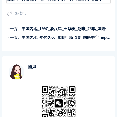
标签：
上一篇:
中国内地_1997_潘汉年_王华英_赵曦_28集_国语无字_TS_每集190M
下一篇:
中国内地_年代久远_毒刺行动_1集_国语中字_mpg_每集约4.32G_录像带转存
随风