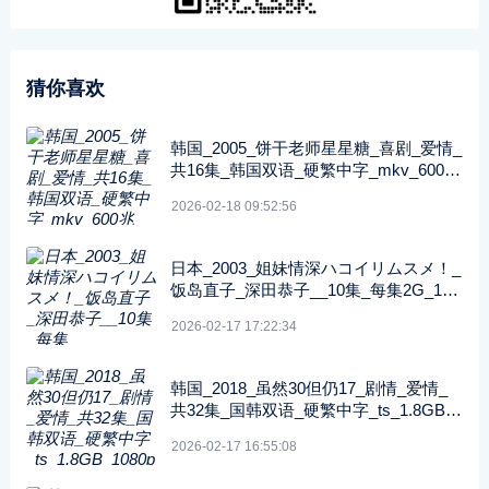
猜你喜欢
韩国_2005_饼干老师星星糖_喜剧_爱情_
共16集_韩国双语_硬繁中字_mkv_600兆
_480p_无台标
2026-02-18 09:52:56
日本_2003_姐妹情深ハコイリムスメ！_
饭岛直子_深田恭子__10集_每集2G_108
0P_FOD
2026-02-17 17:22:34
韩国_2018_虽然30但仍17_剧情_爱情_
共32集_国韩双语_硬繁中字_ts_1.8GB_1
080p_八大戏剧台
2026-02-17 16:55:08