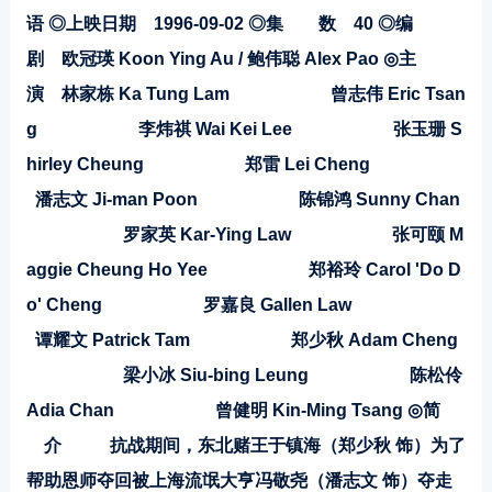
语
◎上映日期 1996-09-02
◎集 数 40
◎编
剧 欧冠瑛 Koon Ying Au / 鲍伟聪 Alex Pao
◎主
演 林家栋 Ka Tung Lam
曾志伟 Eric Tsan
g
李炜祺 Wai Kei Lee
张玉珊 S
hirley Cheung
郑雷 Lei Cheng
潘志文 Ji-man Poon
陈锦鸿 Sunny Chan
罗家英 Kar-Ying Law
张可颐 M
aggie Cheung Ho Yee
郑裕玲 Carol 'Do D
o' Cheng
罗嘉良 Gallen Law
谭耀文 Patrick Tam
郑少秋 Adam Cheng
梁小冰 Siu-bing Leung
陈松伶
Adia Chan
曾健明 Kin-Ming Tsang
◎简
介
抗战期间，东北赌王于镇海（郑少秋 饰）为了
帮助恩师夺回被上海流氓大亨冯敬尧（潘志文 饰）夺走