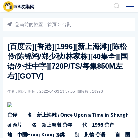
您当前的位置：
首页
>
台剧
[百度云][香港][1996][新上海滩][陈松
伶/陈锦鸿/郑少秋/林家栋][40集全][国
语/外挂中字][720P/TS/每集850M左
右][GOTV]
作者：随风
时间：2022-04-03 13:57:05
阅读数：
18993
◎译 名 新上海滩 / Once Upon a Time in Shangh
ai
◎片 名 新上海灘
◎年 代 1996
◎产
地 中国Hong Kong
◎类 别 剧情
◎语 言 国