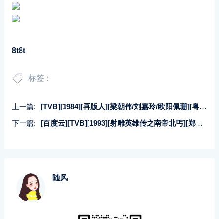
8t8t
标签：
上一篇:
[TVB][1984][再版人][梁朝伟/刘嘉玲/欧阳佩珊][粤语中字][20集][无台标][DVD-MKV/每集约410MB]
下一篇:
[百度云][TVB][1993][射雕英雄传之南帝北丐][郑伊健/魏骏杰][古装/武侠][粵語中字][20集全][MKV/单集约420m]
随风