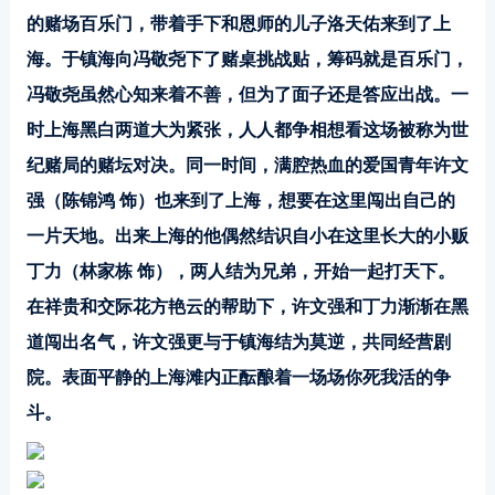
的赌场百乐门，带着手下和恩师的儿子洛天佑来到了上
海。于镇海向冯敬尧下了赌桌挑战贴，筹码就是百乐门，
冯敬尧虽然心知来着不善，但为了面子还是答应出战。一
时上海黑白两道大为紧张，人人都争相想看这场被称为世
纪赌局的赌坛对决。同一时间，满腔热血的爱国青年许文
强（陈锦鸿 饰）也来到了上海，想要在这里闯出自己的
一片天地。出来上海的他偶然结识自小在这里长大的小贩
丁力（林家栋 饰），两人结为兄弟，开始一起打天下。
在祥贵和交际花方艳云的帮助下，许文强和丁力渐渐在黑
道闯出名气，许文强更与于镇海结为莫逆，共同经营剧
院。表面平静的上海滩内正酝酿着一场场你死我活的争
斗。